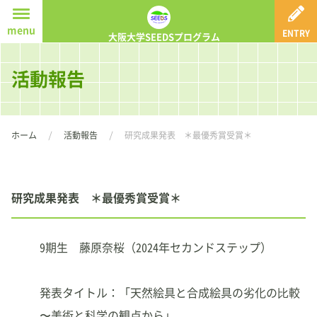
ホーム
menu
ENTRY
大阪大学SEEDSプログラム
SEEDSプログラムとは
活動報告
体感コース
実感コース
ホーム
活動報告
研究成果発表 ＊最優秀賞受賞＊
体感(実感)コースS
探究コース
研究成果発表 ＊最優秀賞受賞＊
活動報告
9期生 藤原奈桜（2024年セカンドステップ）
紹介動画
発表タイトル：「天然絵具と合成絵具の劣化の⽐較
応募要項
〜美術と科学の観点から」