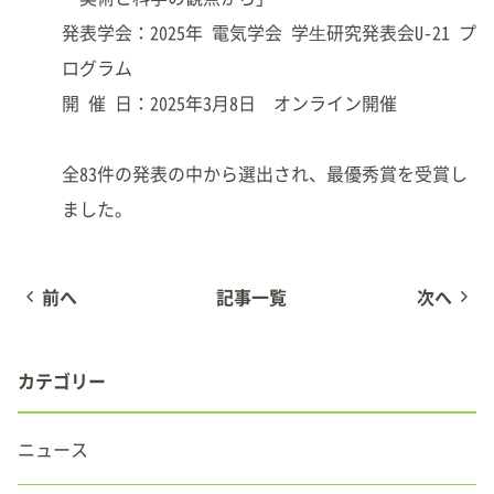
よくある質問
発表学会：2025年 電気学会 学⽣研究発表会U-21 プ
ログラム
アクセス
開 催 日：2025年3月8日 オンライン開催
最新情報
全83件の発表の中から選出され、最優秀賞を受賞し
ました。
News Letter
お問合せ
前へ
記事一覧
次へ
大阪大学SEEDS公式X
カテゴリー
ENTRY
ニュース
AGORA