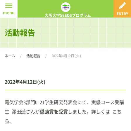
ホーム
menu
ENTRY
大阪大学SEEDSプログラム
SEEDSプログラムとは
活動報告
体感コース
実感コース
ホーム
活動報告
2022年4月12日(火)
体感(実感)コースS
探究コース
2022年4月12日(火)
活動報告
電気学会B部門U-21学生研究発表会にて、実感コース受講
紹介動画
生 澤田遥さんが
奨励賞を受賞
しました。詳しくは
こち
ら
。
応募要項