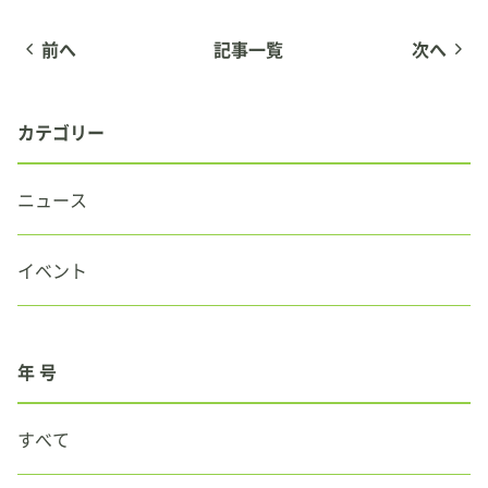
よくある質問
前へ
記事一覧
次へ
アクセス
カテゴリー
最新情報
ニュース
News Letter
お問合せ
イベント
大阪大学SEEDS公式X
年 号
ENTRY
すべて
AGORA