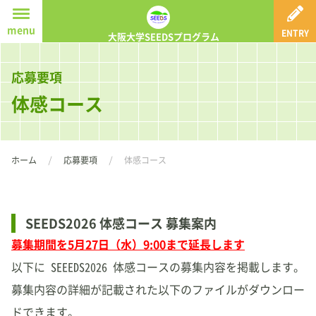
ホーム
menu
ENTRY
大阪大学SEEDSプログラム
SEEDSプログラムとは
応募要項
体感コース
体感コース
実感コース
体感(実感)コースS
ホーム
応募要項
体感コース
探究コース
活動報告
SEEDS2026 体感コース 募集案内
募集期間を5月27日（水）9:00まで延長します
紹介動画
以下に SEEEDS2026 体感コースの募集内容を掲載します。
募集内容の詳細が記載された以下のファイルがダウンロー
応募要項
ドできます。