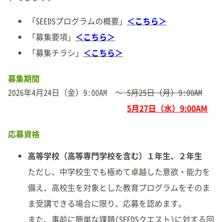
よくある質問
「SEEDSプログラムの概要」
＜こちら＞
アクセス
「募集要項」
＜こちら＞
「募集チラシ」
＜こちら＞
最新情報
募集期間
2026年4月24日（金）9:00AM ～
5月25日（月）9:00AM
News Letter
5月27日（水）9:00AM
お問合せ
応募資格
大阪大学SEEDS公式X
高等学校（高等専門学校を含む）１年生、２年生
ただし、中学校生でも極めて卓越した意欲・能力を
ENTRY
備え、高校生を対象とした教育プログラムをそのま
ま受講できる場合に限り、応募を認めます。
AGORA
また、事前に簡単な課題(SEEDSクエスト)に対する回